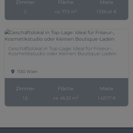
Zimmer
Fläche
Miete
2
2
ca. 77,3 m
1.339,42 €
Geschäftslokal in Top-Lage: Ideal für Friseur-,
Kosmetikstudio oder kleinen Boutique-Laden
1130 Wien
Zimmer
Fläche
Miete
2
1,5
ca. 46,52 m
1.421,17 €