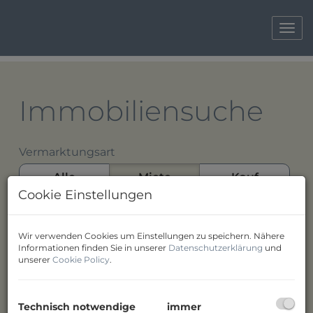
Navi
Immobiliensuche
Vermarktungsart
Alle
Miete
Kauf
Cookie Einstellungen
Objektart
Wir verwenden Cookies um Einstellungen zu speichern. Nähere
Informationen finden Sie in unserer
Datenschutzerklärung
und
unserer
Cookie Policy
.
Ort
Technisch notwendige
immer