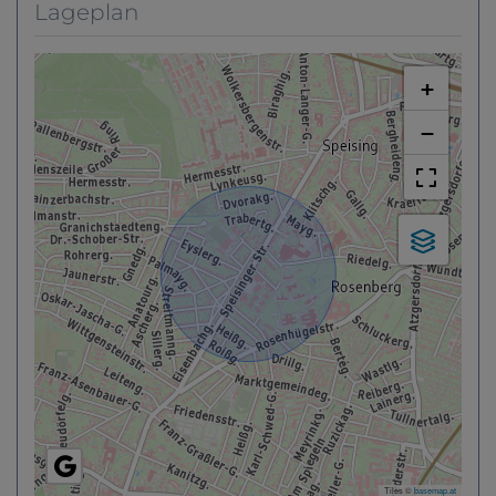
Lageplan
+
−
Tiles ©
basemap.at