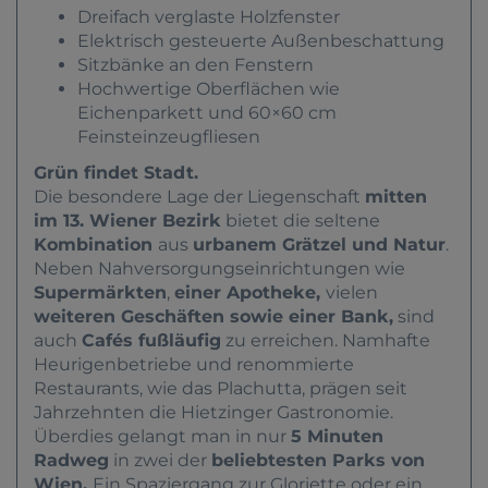
Dreifach verglaste Holzfenster
Elektrisch gesteuerte Außenbeschattung
Sitzbänke an den Fenstern
Hochwertige Oberflächen wie
Eichenparkett und 60×60 cm
Feinsteinzeugfliesen
Grün findet Stadt.
Die besondere Lage der Liegenschaft
mitten
im 13. Wiener Bezirk
bietet die seltene
Kombination
aus
urbanem Grätzel und Natur
.
Neben Nahversorgungseinrichtungen wie
Supermärkten
,
einer Apotheke,
vielen
weiteren Geschäften sowie einer Bank,
sind
auch
Cafés fußläufig
zu erreichen. Namhafte
Heurigenbetriebe und renommierte
Restaurants, wie das Plachutta, prägen seit
Jahrzehnten die Hietzinger Gastronomie.
Überdies gelangt man in nur
5 Minuten
Radweg
in zwei der
beliebtesten Parks von
Wien.
Ein Spaziergang zur Gloriette oder ein