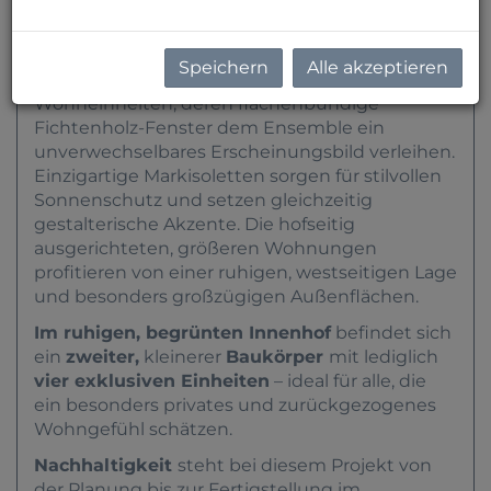
In der
Speisinger Straße 70
wurde soeben ein
hochwertiges Neubauprojekt mit stilvoller
Architektur fertiggestellt.
Zur Straße hin öffnet
Speichern
Alle akzeptieren
sich ein Gebäudeteil mit kompakteren
Wohneinheiten, deren flächenbündige
Fichtenholz-Fenster dem Ensemble ein
unverwechselbares Erscheinungsbild verleihen.
Einzigartige Markisoletten sorgen für stilvollen
Sonnenschutz und setzen gleichzeitig
gestalterische Akzente. Die hofseitig
ausgerichteten, größeren Wohnungen
profitieren von einer ruhigen, westseitigen Lage
und besonders großzügigen Außenflächen.
Im ruhigen, begrünten Innenhof
befindet sich
ein
zweiter,
kleinerer
Baukörper
mit lediglich
vier exklusiven Einheiten
– ideal für alle, die
ein besonders privates und zurückgezogenes
Wohngefühl schätzen.
Nachhaltigkeit
steht bei diesem Projekt von
der Planung bis zur Fertigstellung im