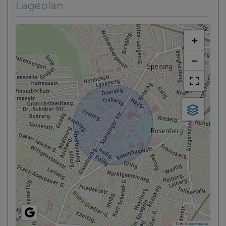
Lageplan
+
−
Tiles ©
basemap.at