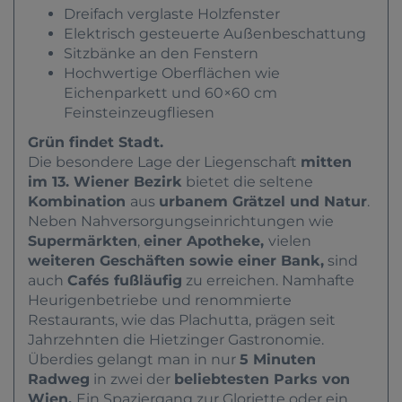
Dreifach verglaste Holzfenster
Elektrisch gesteuerte Außenbeschattung
Sitzbänke an den Fenstern
Hochwertige Oberflächen wie
Eichenparkett und 60×60 cm
Feinsteinzeugfliesen
Grün findet Stadt.
Die besondere Lage der Liegenschaft
mitten
im 13. Wiener Bezirk
bietet die seltene
Kombination
aus
urbanem Grätzel und Natur
.
Neben Nahversorgungseinrichtungen wie
Supermärkten
,
einer Apotheke,
vielen
weiteren Geschäften sowie einer Bank,
sind
auch
Cafés fußläufig
zu erreichen. Namhafte
Heurigenbetriebe und renommierte
Restaurants, wie das Plachutta, prägen seit
Jahrzehnten die Hietzinger Gastronomie.
Überdies gelangt man in nur
5 Minuten
Radweg
in zwei der
beliebtesten Parks von
Wien.
Ein Spaziergang zur Gloriette oder ein