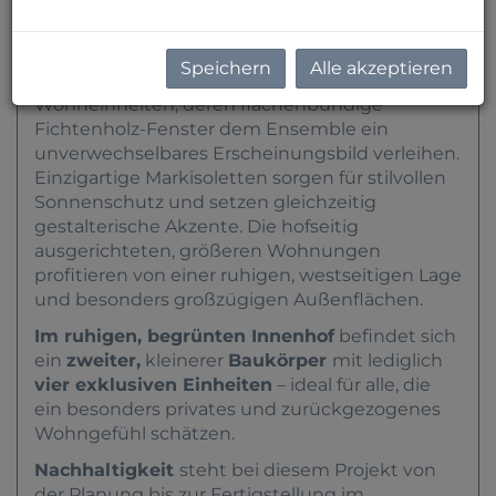
In der
Speisinger Straße 70
wurde soeben ein
hochwertiges Neubauprojekt mit stilvoller
Architektur fertiggestellt.
Zur Straße hin öffnet
Speichern
Alle akzeptieren
sich ein Gebäudeteil mit kompakteren
Wohneinheiten, deren flächenbündige
Fichtenholz-Fenster dem Ensemble ein
unverwechselbares Erscheinungsbild verleihen.
Einzigartige Markisoletten sorgen für stilvollen
Sonnenschutz und setzen gleichzeitig
gestalterische Akzente. Die hofseitig
ausgerichteten, größeren Wohnungen
profitieren von einer ruhigen, westseitigen Lage
und besonders großzügigen Außenflächen.
Im ruhigen, begrünten Innenhof
befindet sich
ein
zweiter,
kleinerer
Baukörper
mit lediglich
vier exklusiven Einheiten
– ideal für alle, die
ein besonders privates und zurückgezogenes
Wohngefühl schätzen.
Nachhaltigkeit
steht bei diesem Projekt von
der Planung bis zur Fertigstellung im