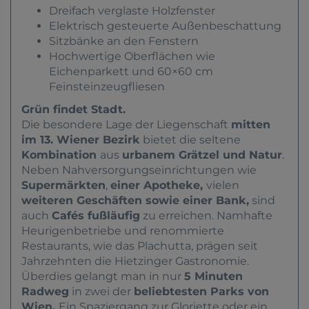
Dreifach verglaste Holzfenster
Elektrisch gesteuerte Außenbeschattung
Sitzbänke an den Fenstern
Hochwertige Oberflächen wie
Eichenparkett und 60×60 cm
Feinsteinzeugfliesen
Grün findet Stadt.
Die besondere Lage der Liegenschaft
mitten
im 13. Wiener Bezirk
bietet die seltene
Kombination
aus
urbanem Grätzel und Natur
.
Neben Nahversorgungseinrichtungen wie
Supermärkten
,
einer Apotheke,
vielen
weiteren Geschäften sowie einer Bank,
sind
auch
Cafés fußläufig
zu erreichen. Namhafte
Heurigenbetriebe und renommierte
Restaurants, wie das Plachutta, prägen seit
Jahrzehnten die Hietzinger Gastronomie.
Überdies gelangt man in nur
5 Minuten
Radweg
in zwei der
beliebtesten Parks von
Wien.
Ein Spaziergang zur Gloriette oder ein