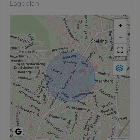
Lageplan
+
−
Tiles ©
basemap.at