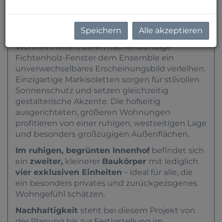
In der
Speisinger Straße 70
wurde soeben ein
hochwertiges Neubauprojekt mit stilvoller
Architektur fertiggestellt.
Zur Straße hin öffnet
Speichern
Alle akzeptieren
sich ein Gebäudeteil mit kompakteren
Wohneinheiten, deren flächenbündige
Fichtenholz-Fenster dem Ensemble ein
unverwechselbares Erscheinungsbild verleihen.
Einzigartige Markisoletten sorgen für stilvollen
Sonnenschutz und setzen gleichzeitig
gestalterische Akzente. Die hofseitig
ausgerichteten, größeren Wohnungen
profitieren von einer ruhigen, westseitigen Lage
und besonders großzügigen Außenflächen.
Im ruhigen, begrünten Innenhof
befindet sich
ein
zweiter,
kleinerer
Baukörper
mit lediglich
vier exklusiven Einheiten
– ideal für alle, die
ein besonders privates und zurückgezogenes
Wohngefühl schätzen.
Nachhaltigkeit
steht bei diesem Projekt von
der Planung bis zur Fertigstellung im